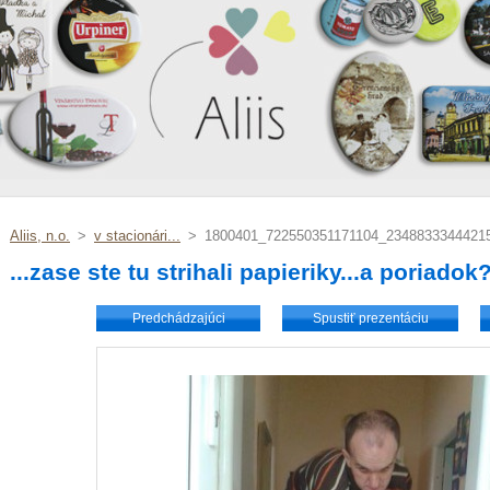
Aliis, n.o.
>
v stacionári...
>
1800401_722550351171104_23488333444215
...zase ste tu strihali papieriky...a poriadok
Predchádzajúci
Spustiť prezentáciu