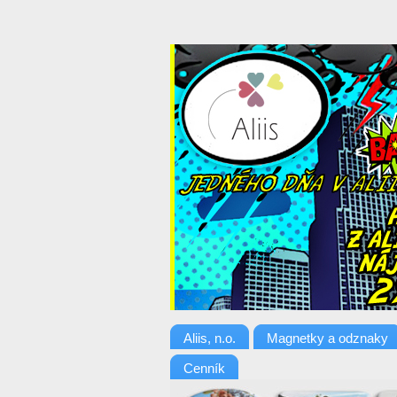
Aliis, n.o.
Magnetky a odznaky
Cenník