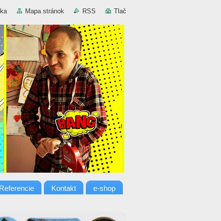
nka
Mapa stránok
RSS
Tlač
Referencie
Kontakt
e-shop