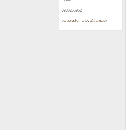
0903266952
barbora.
tomanova
@aliis.s
k