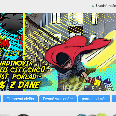
Úvodná strá
Chránená dielňa
Denné stacionáre
pomoc od Vás