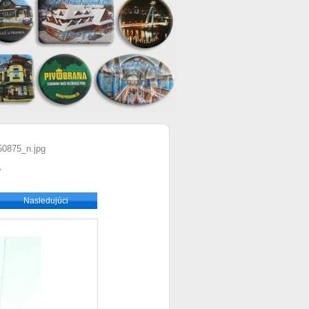
0875_n.jpg
?
Nasledujúci