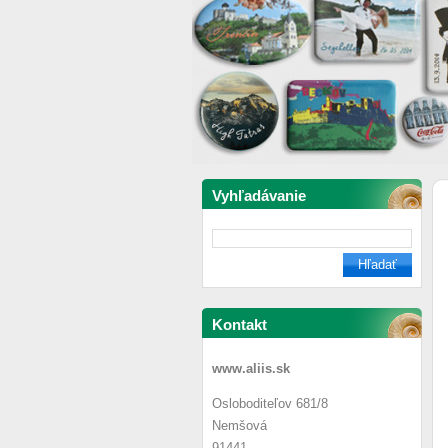
Vyhľadávanie
Kontakt
www.aliis.sk
Osloboditeľov 681/8
Nemšová
91441