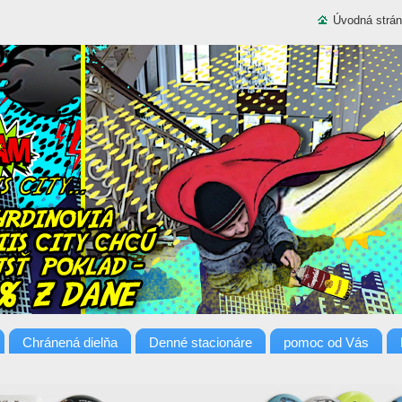
Úvodná strá
Chránená dielňa
Denné stacionáre
pomoc od Vás