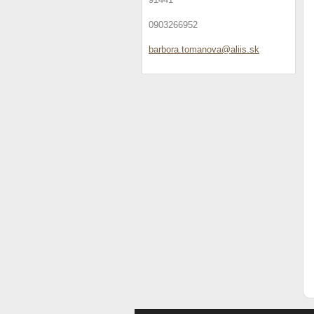
0903266952
barbora.
tomanova
@aliis.s
k