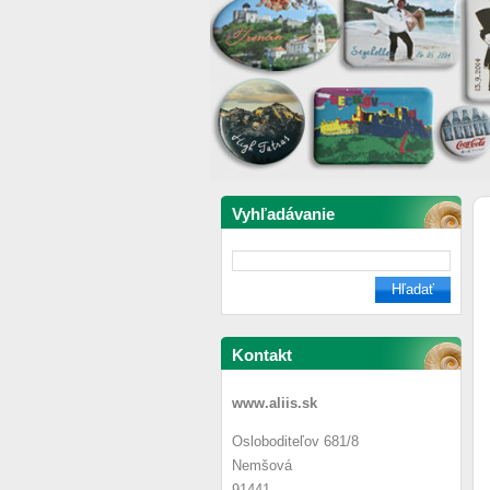
Vyhľadávanie
Kontakt
www.aliis.sk
Osloboditeľov 681/8
Nemšová
91441