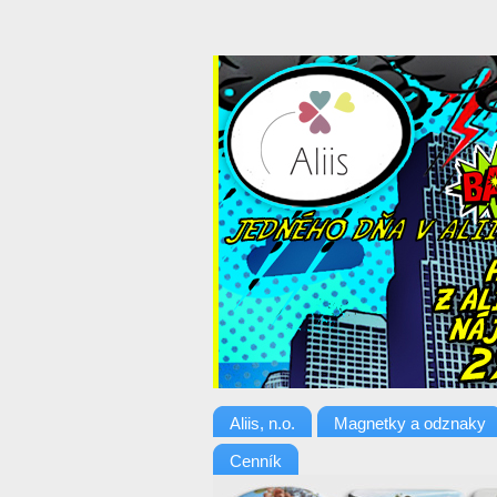
Aliis, n.o.
Magnetky a odznaky
Cenník