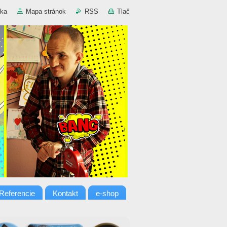
nka
Mapa stránok
RSS
Tlač
Referencie
Kontakt
e-shop