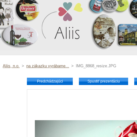
Aliis, n.o.
>
na zákazku vyrábame...
>
IMG_8868_resize.JPG
Predchádzajúci
Spustiť prezentáciu