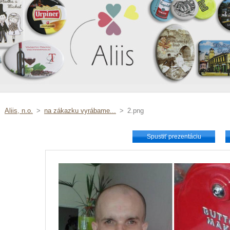
Aliis, n.o.
>
na zákazku vyrábame...
>
2.png
Spustiť prezentáciu