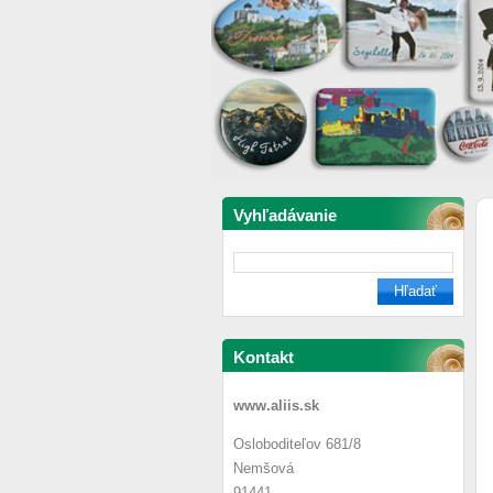
Vyhľadávanie
Kontakt
www.aliis.sk
Osloboditeľov 681/8
Nemšová
91441