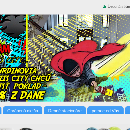
Úvodná strá
Chránená dielňa
Denné stacionáre
pomoc od Vás