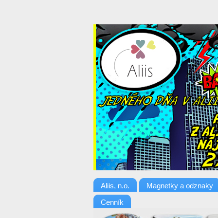
Aliis, n.o.
Magnetky a odznaky
Cenník