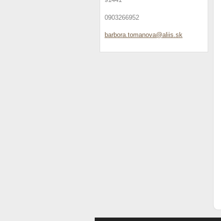
0903266952
barbora.
tomanova
@aliis.s
k