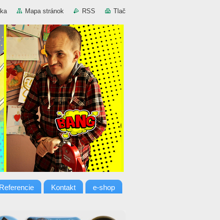
nka
Mapa stránok
RSS
Tlač
Referencie
Kontakt
e-shop