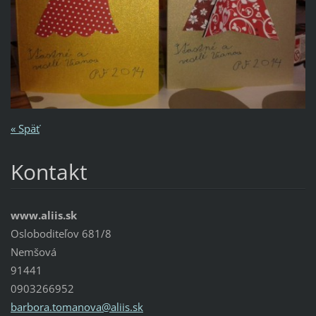
« Späť
Kontakt
www.aliis.sk
Osloboditeľov 681/8
Nemšová
91441
0903266952
barbora.
tomanova
@aliis.s
k