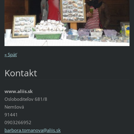
« Späť
Kontakt
www.aliis.sk
Osloboditeľov 681/8
Nemšová
91441
0903266952
barbora.
tomanova
@aliis.s
k