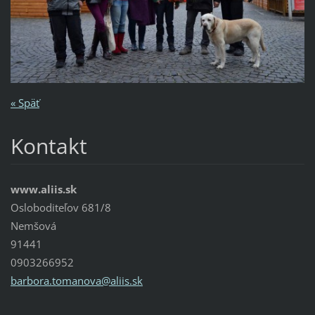
« Späť
Kontakt
www.aliis.sk
Osloboditeľov 681/8
Nemšová
91441
0903266952
barbora.
tomanova
@aliis.s
k