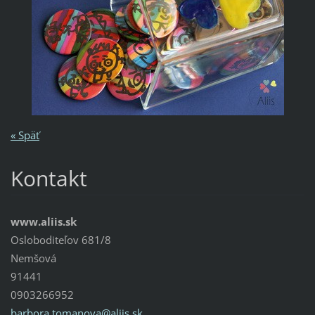
« Späť
Kontakt
www.aliis.sk
Osloboditeľov 681/8
Nemšová
91441
0903266952
barbora.
tomanova
@aliis.s
k