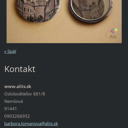
« Späť
Kontakt
www.aliis.sk
Osloboditeľov 681/8
Nemšová
91441
0903266952
barbora.
tomanova
@aliis.s
k