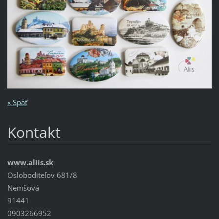
« Späť
Kontakt
www.aliis.sk
Osloboditeľov 681/8
Nemšová
91441
0903266952