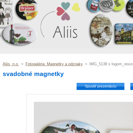
Aliis, n.o.
>
Fotogaléria: Magnetky a odznaky
>
IMG_5138 s logom_resiz
svadobné magnetky
Spustiť prezentáciu