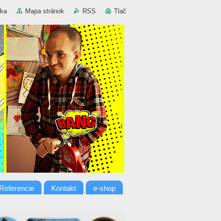
nka
Mapa stránok
RSS
Tlač
Referencie
Kontakt
e-shop