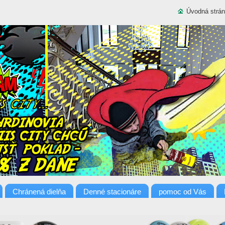
Úvodná strá
Chránená dielňa
Denné stacionáre
pomoc od Vás