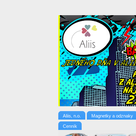
Aliis, n.o.
Magnetky a odznaky
Cenník