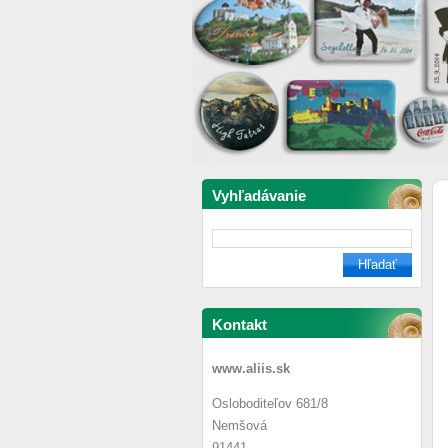
Vyhľadávanie
Kontakt
www.aliis.sk
Osloboditeľov 681/8
Nemšová
91441