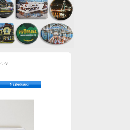
e.jpg
Nasledujúci