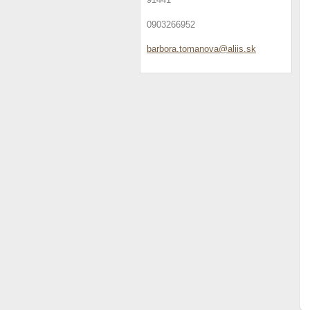
0903266952
barbora.
tomanova
@aliis.s
k