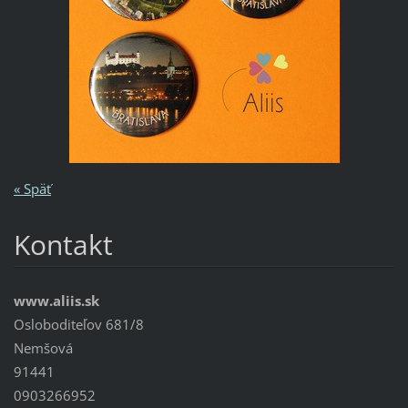
« Späť
Kontakt
www.aliis.sk
Osloboditeľov 681/8
Nemšová
91441
0903266952