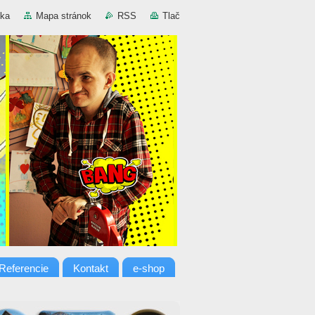
nka
Mapa stránok
RSS
Tlač
Referencie
Kontakt
e-shop