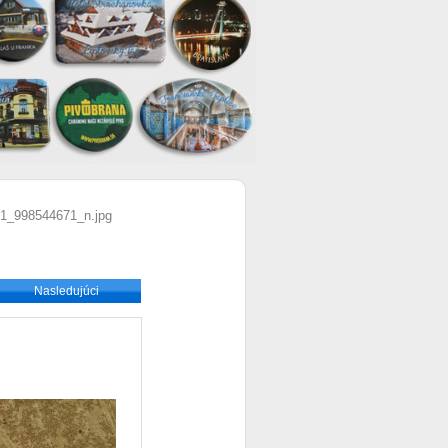
1_998544671_n.jpg
Nasledujúci