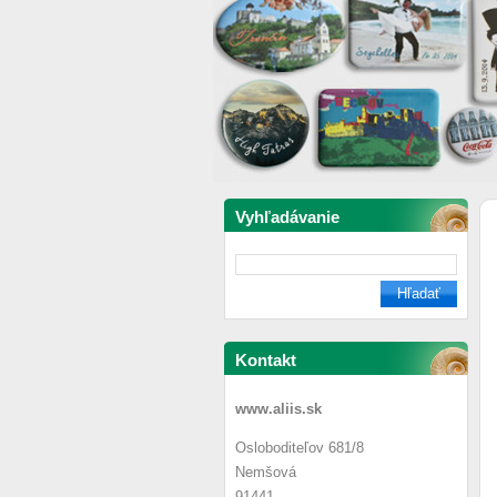
Vyhľadávanie
Kontakt
www.aliis.sk
Osloboditeľov 681/8
Nemšová
91441