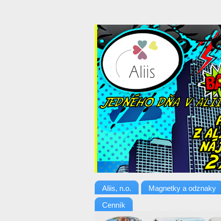
Aliis, n.o.
Magnetky a odznaky
Cenník