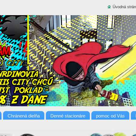
Úvodná strá
Chránená dielňa
Denné stacionáre
pomoc od Vás