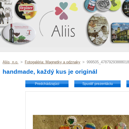
Aliis, n.o.
>
Fotogaléria: Magnetky a odznaky
>
999505_47879293888018
handmade, každý kus je originál
Predchádzajúci
Spustiť prezentáciu