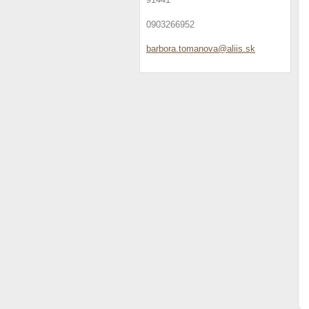
0903266952
barbora.
tomanova
@aliis.s
k